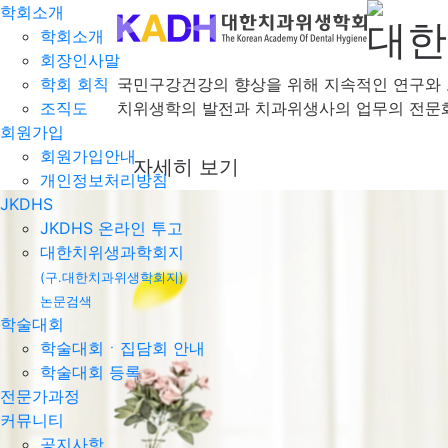
학회소개
대한
학회소개
회장인사말
학회 회칙
국민구강건강의 향상을 위해 지속적인 연구와
조직도
치위생학의 발전과 치과위생사의 업무의 전문화
회원가입
회원가입안내
자세히 보기
개인정보처리방침
JKDHS
JKDHS 온라인 투고
대한치위생과학회지
(구.대한치과위생학회지)
논문검색
학술대회
학술대회ㆍ집담회 안내
학술대회 등록
전문가과정
커뮤니티
공지사항